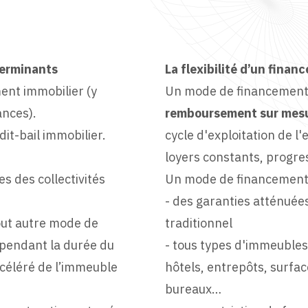
terminants
La flexibilité d’un fina
ment immobilier (y
Un mode de financement
ances).
remboursement sur mes
it-bail immobilier.
cycle d'exploitation de l'
loyers constants, progres
s des collectivités
Un mode de financement i
- des garanties atténuée
out autre mode de
traditionnel
s pendant la durée du
- tous types d'immeubles 
céléré de l’immeuble
hôtels, entrepôts, surfa
bureaux…