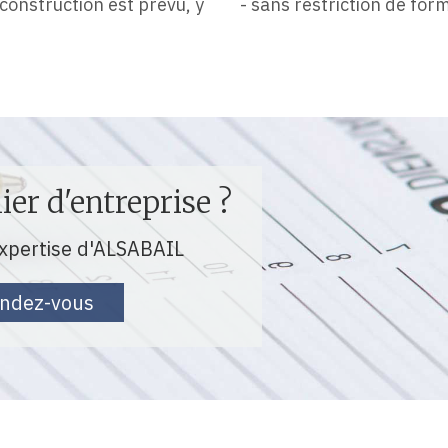
onstruction est prévu, y
- sans restriction de form
er d'entreprise ?
expertise d'ALSABAIL
endez-vous