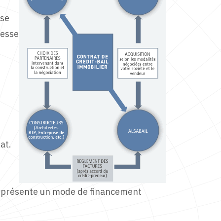
ise
messe
at.
 représente un mode de financement